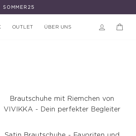
E SOMMER25
Einloggen
Eink
K
OUTLET
ÜBER UNS
Brautschuhe mit Riemchen von
VIVIKKA - Dein perfekter Begleiter
Satin Brautschuhe - Favoriten und