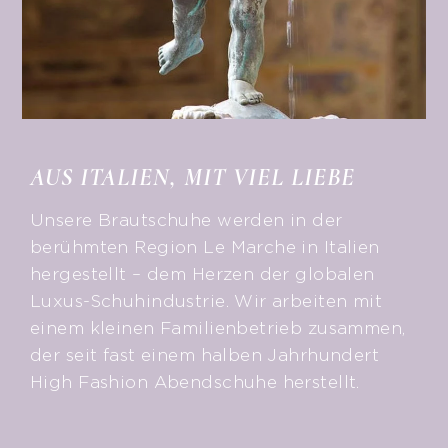
AUS ITALIEN, MIT VIEL LIEBE
Unsere Brautschuhe werden in der
berühmten Region Le Marche in Italien
hergestellt – dem Herzen der globalen
Luxus-Schuhindustrie. Wir arbeiten mit
einem kleinen Familienbetrieb zusammen,
der seit fast einem halben Jahrhundert
High Fashion Abendschuhe herstellt.