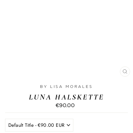
SC
ES
BY LISA MORALES
LUNA HALSKETTE
€90.00
Normaler
Preis