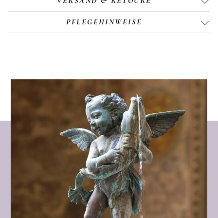
VERSAND & RETOURE
PFLEGEHINWEISE
Seit über acht Jahren fertigt
Lisa Morales
handgemachten Braut- und Ohrschmuck mit
viel Liebe zum Detail. In ihrem Atelier in
München entstehen einzigartige Stücke – von
eleganten Klassikern wie feinen goldenen
Kreolen mit Süßwasserperle bis hin zu
modernen Statement-Designs.
Für jeden Ohrring wählt Lisa hochwertige
Materialien aus: traditionelle, filigrane
Elemente aus kolumbianischer
Handwerkskunst und natürliche
Süßwasserperlen aus Indonesien. So vereint
jedes Schmuckstück internationale Qualität
mit zeitloser, moderner Ästhetik.