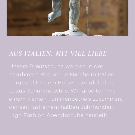
AUS ITALIEN, MIT VIEL LIEBE
Unsere Brautschuhe werden in der
berühmten Region Le Marche in Italien
hergestellt – dem Herzen der globalen
Luxus-Schuhindustrie. Wir arbeiten mit
einem kleinen Familienbetrieb zusammen,
der seit fast einem halben Jahrhundert
High Fashion Abendschuhe herstellt.