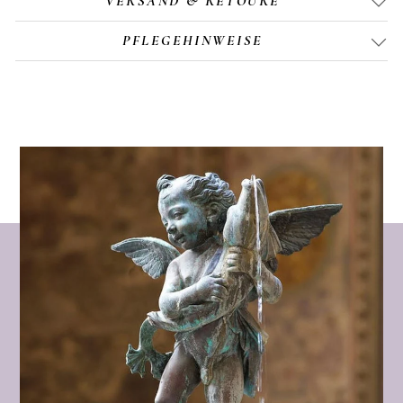
VERSAND & RETOURE
handgemachten Braut- und Ohrschmuck mit
PFLEGEHINWEISE
viel Liebe zum Detail. In ihrem Atelier in
München entstehen einzigartige Stücke – von
eleganten Klassikern wie feinen goldenen
Kreolen mit Süßwasserperle bis hin zu
modernen Statement-Designs.
Für jeden Ohrring wählt Lisa hochwertige
Materialien aus: traditionelle, filigrane
Elemente aus kolumbianischer
Handwerkskunst und natürliche
Süßwasserperlen aus Indonesien. So vereint
jedes Schmuckstück internationale Qualität
mit zeitloser, moderner Ästhetik.