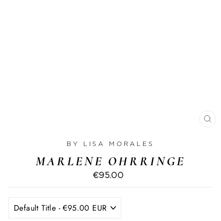
SC
ES
BY LISA MORALES
MARLENE OHRRINGE
€95.00
Normaler
Preis