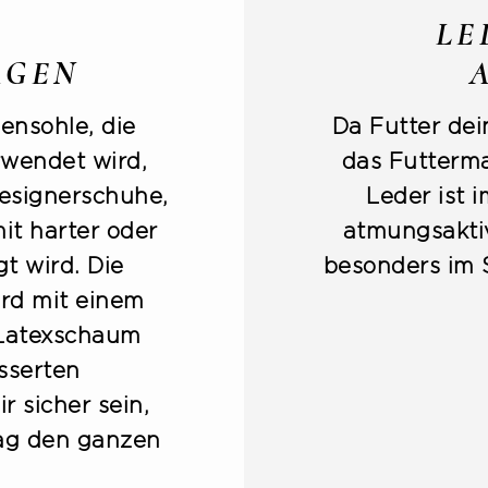
LE
AGEN
ensohle, die
Da Futter dei
rwendet wird,
das Futterma
Designerschuhe,
Leder ist 
mit harter oder
atmungsakti
t wird. Die
besonders im 
rd mit einem
 Latexschaum
esserten
 sicher sein,
tag den ganzen