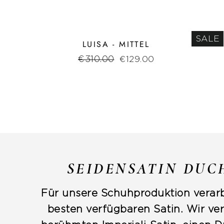
SALE
LUISA - MITTEL
Normaler
€310.00
Sonderpreis
€129.00
Preis
SEIDENSATIN DUC
Für unsere Schuhproduktion verarb
besten verfügbaren Satin. Wir v