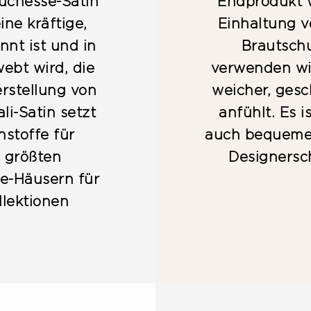
Duchesse-Satin
Endprodukt w
ine kräftige,
Einhaltung v
nt ist und in
Brautsch
ebt wird, die
verwenden wir
erstellung von
weicher, gesc
li-Satin setzt
anfühlt. Es i
nstoffe für
auch bequemer
 größten
Designersc
e-Häusern für
lektionen