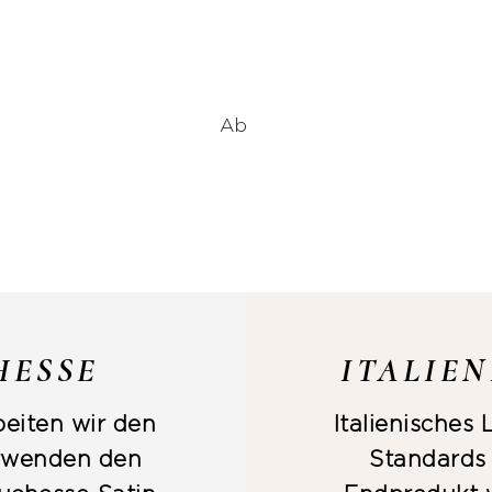
Ab
HESSE
ITALIE
eiten wir den
Italienisches
erwenden den
Standards h