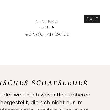
SALE
VIVIKKA
SOFIA
Normaler
€325.00
Sonderpreis
Ab €95.00
Preis
NISCHES SCHAFSLEDER
 Leder wird nach wesentlich höheren
ergestellt, die sich nicht nur im