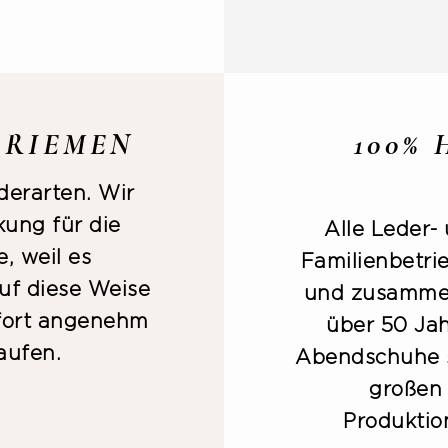
RRIEMEN
100%
ederarten. Wir
kung für die
Alle Leder-
, weil es
Familienbetri
Auf diese Weise
und zusammen
ofort angenehm
über 50 Jah
aufen.
Abendschuhe sp
großen 
Produktio