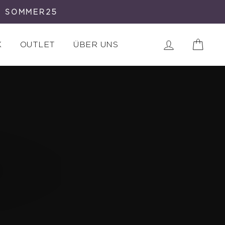
E SOMMER25
Ein
Einloggen
K
OUTLET
ÜBER UNS
D